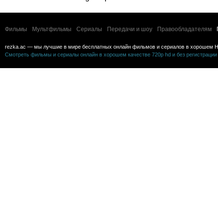
Фильмы
Мультфильмы
Сериалы
Передачи и шоу
Правообладателям
rezka.ac — мы лучшие в мире бесплатных онлайн фильмов и сериалов в хорошем H
Смотреть фильмы и сериалы онлайн в хорошем качестве 720p hd и без регистрации