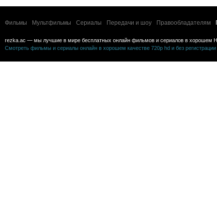
Фильмы
Мультфильмы
Сериалы
Передачи и шоу
Правообладателям
rezka.ac — мы лучшие в мире бесплатных онлайн фильмов и сериалов в хорошем H
Смотреть фильмы и сериалы онлайн в хорошем качестве 720p hd и без регистрации