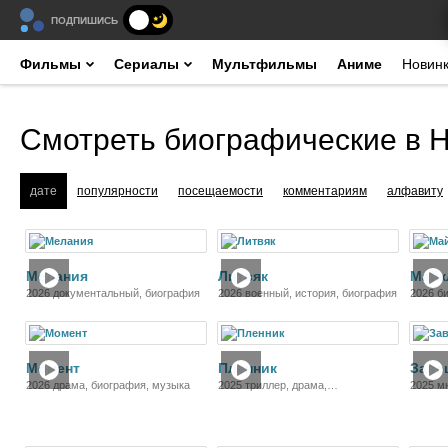
ПОДПИШИСЬ
Фильмы
Сериалы
Мультфильмы
Аниме
Новин
Смотреть биографические в 
дате
популярности
посещаемости
комментариям
алфавиту
Фильм
Фильм
Мелания
Литвяк
Майк
2026 документальный, биография
2026 военный, история, биография
2026 б
Фильм
Фильм
Момент
Пленник
Заве
2026 драма, биография, музыка
2025 триллер, драма,
2025 м
приключения, биография, история
истори