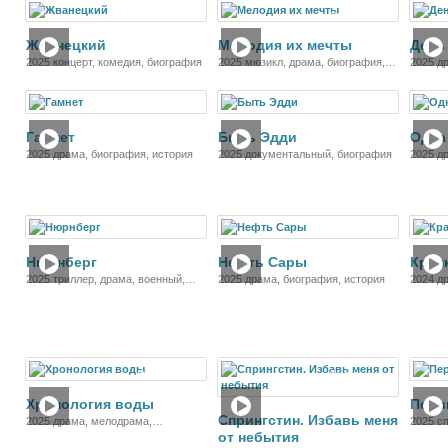
Фильм
Фильм
Жванецкий
Мелодия их мечты
День
2025 концерт, комедия, биография
2025 мюзикл, драма, биография,
2025 д
история, музыка
Фильм
Фильм
Гамнет
Быть Эдди
Одна
2025 драма, биография, история
2025 документальный, биография
2025 д
истори
Фильм
Фильм
Нюрнберг
Нефть Сары
Кран
2025 триллер, драма, военный,
2025 драма, биография, история
2024 д
биография, история
Фильм
Фильм
Хронология воды
Перв
Спрингстин. Избавь меня
2025 драма, мелодрама,
2025 с
от небытия
биография