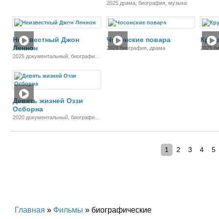
2025 драма, биография, музыка
Фильм
Фильм
Неизвестный Джон
Чосонские повара
Круш
Леннон
2023 биография, драма
2025 б
2025 документальный, биография,
музыка
Фильм
Девять жизней Оззи
Осборна
2020 документальный, биография,
музыка
1
2
3
4
5
Главная
»
Фильмы
» биографические