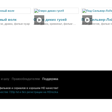
Фильм
Фильм
Ф
ный волк
Озеро диких гусей
Под Сильвер-Лэ
зи, драма, фильм-нуар
2019 драма, криминал, фильм-
2018 детектив, фильм-н
нуар
комедия, криминал
 и шоу
Правообладателям
Поддержка
фильмов и сериалов в хорошем HD качестве!
стве 720p hd и без регистрации на HDrezka