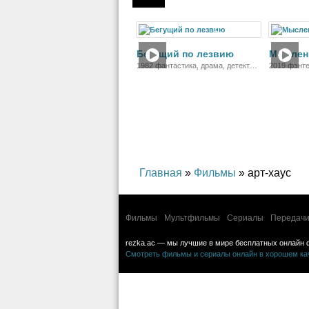
Фильм
Бегущий по лезвию
Мыслен
1982 фантастика, драма, детектив,
2019 фэнте
фильм-нуар, боевик
Главная
»
Фильмы
» арт-хаус
Фильмы
Мультфильмы
Сериалы
Передачи
rezka.ac — мы лучшие в мире бесплатных онлайн 
Смотреть фильмы и сериалы онлайн в хорошем каче