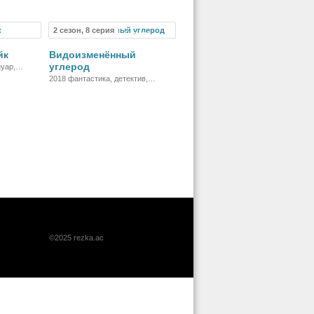
2 сезон, 8 серия
ильм
Сериал
йк
Видоизменённый
углерод
уар,
2018 фантастика, детектив,
фильм-нуар, боевик
©2025 rezka.ac