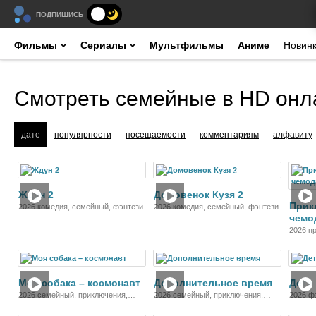
ПОДПИШИСЬ
Фильмы
Сериалы
Мультфильмы
Аниме
Новин
Смотреть семейные в HD онл
дате
популярности
посещаемости
комментариям
алфавиту
Фильм
Фильм
Ждун 2
Домовенок Кузя 2
Прик
2026 комедия, семейный, фэнтези
2026 комедия, семейный, фэнтези
чемо
2026 п
комеди
Фильм
Фильм
Моя собака – космонавт
Дополнительное время
Дети 
2026 семейный, приключения,
2026 семейный, приключения,
2026 ф
комедия
спорт, фантастика