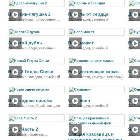
Фильм
Фильм
Царевна-лягушка 2
Пароль от сердца
Дран
2026 семейный, приключения,
2023 комедия, семейный
2026 к
фэнтези
Фильм
Фильм
Золотой дубль
Папа может
Бура
2026 драма, спорт, семейный
2026 комедия, семейный
2026 с
Фильм
Фильм
Новый Год на Связи
Рождественская карма
Семь
2025 драма, комедия, семейный
2025 фэнтези, комедия, семейный
2025 д
Фильм
Фильм
Новогоднее письмо
Семьянин
Одна
2025 драма, семейный, комедия
2025 комедия, семейный
2025 к
семей
Фильм
Фильм
Злая. Часть 2
Яга 
Спящая красавица и
2025 мюзикл, фэнтези,
2025 ф
проклятие седьмой феи
мелодрама, семейный