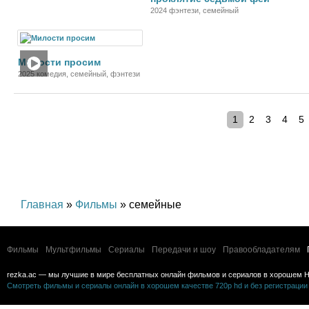
2024 фэнтези, семейный
Фильм
Милости просим
2025 комедия, семейный, фэнтези
1
2
3
4
5
Главная
»
Фильмы
» семейные
Фильмы
Мультфильмы
Сериалы
Передачи и шоу
Правообладателям
rezka.ac — мы лучшие в мире бесплатных онлайн фильмов и сериалов в хорошем H
Смотреть фильмы и сериалы онлайн в хорошем качестве 720p hd и без регистрации