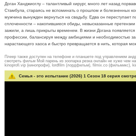
Доган Ханджиоглу – талантливый хирург, много лет назад порвав
Стамбула, стараясь не вспоминать о прошлом и болезненных кон
мужчина вынужден вернуться на свадьбу. Едва он переступает 
сплоченности – накопившиеся обиды, невысказанные претензии 
зажили, а лишь прикрыты временем. В жизни Догана появляется
профессии, балансируя между амбициями и необходимостью заб
нарастающего хаоса и быстро превращается в нить, которая може
Плеер также доступен на телефоне и планшете под управлением андро
смотреть фильм Мой парень из зоопарка резка онлайн не хуже чем на hd
kinoprofi.vip (кинопрофи), lordfilm (лордфильм), filmix.co (фильмикс), ki
Семья - это испытание (2026) 1 Сезон 18 серия смотр