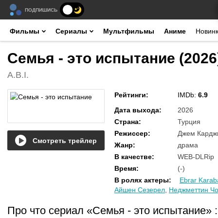
ПОДПИШИСЬ
Фильмы
Сериалы
Мультфильмы
Аниме
Новин
Семья - это испытание (2026
A.B.I.
Рейтинги
:
IMDb:
6.9
Дата выхода
:
2026
Страна
:
Турция
Режиссер
:
Джем Кардж
Смотреть трейлер
Жанр
:
драма
В качестве
:
WEB-DLRip
Время
:
(-)
В ролях актеры
:
Ebrar Kara
Айшен Сезерел
,
Неджметтин Чо
Про что сериал «Семья - это испытание»
: