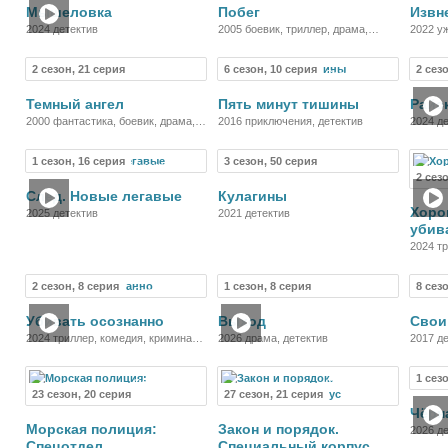
Мышеловка
Побег
Извн
2024 детектив
2005 боевик, триллер, драма,
2022 у
криминал, детектив
драма,
2 сезон, 21 серия
6 сезон, 10 серия
2 сез
Сериал
Сериал
Темный ангел
Пять минут тишины
Райс
2000 фантастика, боевик, драма,
2016 приключения, детектив
2024 д
детектив
1 сезон, 16 серия
3 сезон, 50 серия
Сериал
Сериал
2 сез
След. Новые легавые
Кулагины
Хоро
2025 детектив
2021 детектив
убив
2024 тр
2 сезон, 8 серия
1 сезон, 8 серия
8 сез
Сериал
Сериал
Убивать осознанно
Выход
Свои
2024 триллер, комедия, криминал,
2026 драма, детектив
2017 д
детектив
1 сез
Сериал
Сериал
23 сезон, 20 серия
27 сезон, 21 серия
Чёрн
Морская полиция:
Закон и порядок.
2026 де
Спецотдел
Специальный корпус