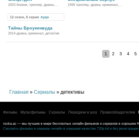
2003 боевик, триллер, драма,
1999 триллер, драма, криминал,
криминал, детектив
детектив
12 сезон, 6 серия
Сериал
Тайны Броукенвуда
2014 драма, криминал, детектив
1
2
3
4
5
Главная
»
Сериалы
» детективы
Фильмы
Мультфильмы
Сериалы
Передачи и шоу
Правообладателям
rezka.ac — мы лучшие в мире бесплатных онлайн фильмов и сериалов в хорошем H
Смотреть фильмы и сериалы онлайн в хорошем качестве 720p hd и без регистрации