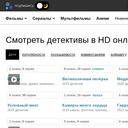
ПОДПИШИСЬ
Фильмы
Сериалы
Мультфильмы
Аниме
Новин
Смотреть детективы в HD он
дате
популярности
посещаемости
комментариям
алфавиту
2 сезон, 8 серия
8 сезон, 29 серия
5 сез
Сериал
Сериал
Шугар
Великолепная пятёрка
Меди
2024 триллер, драма, криминал,
2019 детектив
2020 д
детектив
6 сезон, 98 серия
1 сезон, 10 серия
5 сез
Сериал
Сериал
Условный мент
Камеры моего сердца
Гарр
2019 детектив
2019 ужасы, фэнтези, триллер,
2022 т
драма, детектив
детект
1 сезон, 6 серия
5 сезон, 9 серия
4 сез
Фильм
Сериал