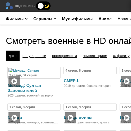
ПОДПИШИСЬ
Фильмы
Сериалы
Мультфильмы
Аниме
Новин
Смотреть военные в HD онла
дате
популярности
посещаемости
комментариям
алфавиту
4 сезон, 8 серия
1 сез
Сериал
Сериал
3 сезон, 34 серия
СМЕРШ
Солд
Мехмед: Султан
2019 детектив, боевик, история,
2026 д
Завоевателей
военный, драма
2024 драма, военный, история
1 сезон, 8 серия
1 сезон, 9 серия
1 сез
Сериал
Сериал
Салаги
Вождь войны
По с
2025 драма, комедия, военный,
2025 история, военный, драма
2025 в
история