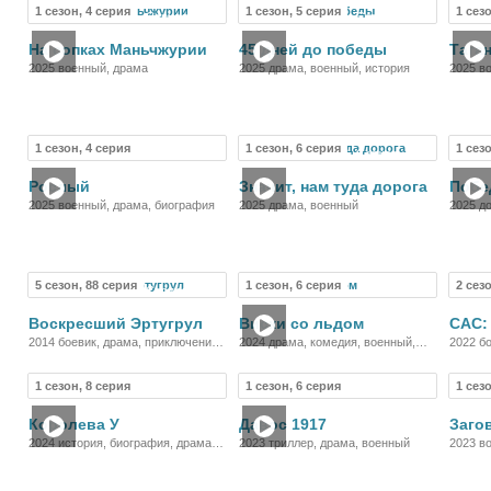
1 сезон, 4 серия
1 сезон, 5 серия
1 сез
Сериал
Сериал
На сопках Маньчжурии
45 дней до победы
Тага
2025 военный, драма
2025 драма, военный, история
2025 в
1 сезон, 4 серия
1 сезон, 6 серия
1 сез
Сериал
Сериал
Рослый
Значит, нам туда дорога
Побе
2025 военный, драма, биография
2025 драма, военный
2025 д
5 сезон, 88 серия
1 сезон, 6 серия
2 сез
Сериал
Сериал
Воскресший Эртугрул
Виски со льдом
САС:
2014 боевик, драма, приключения,
2024 драма, комедия, военный,
2022 бо
военный, история
биография, история
военны
1 сезон, 8 серия
1 сезон, 6 серия
1 сез
Сериал
Сериал
Королева У
Давос 1917
Заго
2024 история, биография, драма,
2023 триллер, драма, военный
2023 в
военный