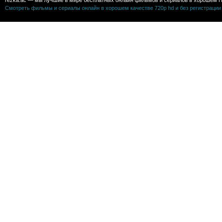
rezka.ac — мы лучшие в мире бесплатных онлайн фильмов и сериалов в хорошем H
Смотреть фильмы и сериалы онлайн в хорошем качестве 720p hd и без регистрации