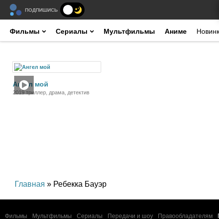
ПОДПИШИСЬ
Фильмы
Сериалы
Мультфильмы
Аниме
Новин
Фильм
Ангел мой
2019 триллер, драма, детектив
Главная
» Ребекка Бауэр
Фильмы
Мультфильмы
Сериалы
Передачи и шоу
Правообладателям