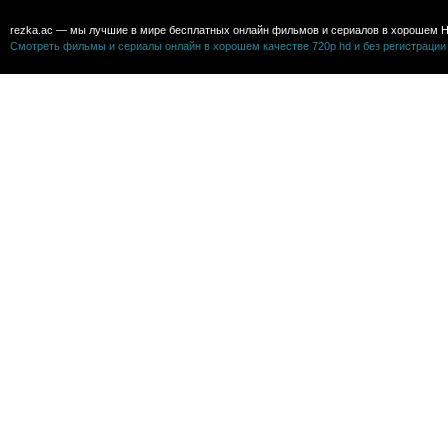
rezka.ac — мы лучшие в мире бесплатных онлайн фильмов и сериалов в хорошем H
Смотреть фильмы и сериалы онлайн в хорошем качестве 720p hd и без регистрации