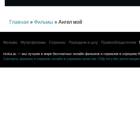
Главная
»
Фильмы
» Ангел мой
Фильмы
Мультфильмы
Сериалы
Передачи и шоу
Правообладателям
rezka.ac — мы лучшие в мире бесплатных онлайн фильмов и сериалов в хорошем H
Смотреть фильмы и сериалы онлайн в хорошем качестве 720p hd и без регистрации