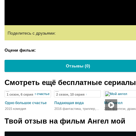
Поделитесь с друзьями:
Оцени фильм:
Отзывы (
0
)
Смотреть ещё бесплатные сериал
1 сезон, 6 серия
2 сезон, 10 серия
Одно большое счастье
Падающая вода
Мой ангел
2015 комедия
2016 фантастика, триллер,
2016 фэнтези, драма
драма, детектив
мелодрама
Твой отзыв на
фильм Ангел мой