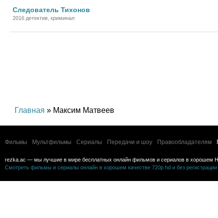
Следователь Тихонов
2016 детектив, криминал
Главная
» Максим Матвеев
Фильмы
Мультфильмы
Сериалы
Передачи и шоу
Правообладателям
rezka.ac — мы лучшие в мире бесплатных онлайн фильмов и сериалов в хорошем H
Смотреть фильмы и сериалы онлайн в хорошем качестве 720p hd и без регистрации