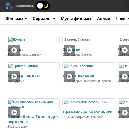
ПОДПИШИСЬ
Фильмы
Сериалы
Мультфильмы
Аниме
Новин
1 сезон, 6 серия
1 сез
Фильм
Сериал
Шурале
Заложник
Чужи
2026 триллер, фэнтези
2026 драма, боевик
2025 к
Фильм
Фильм
Триггер. Фильм
Союз Спасения
Лени
2023 драма
2019 история, биография, драма
2019 д
Фильм
Мультфильм
Бременские разбойники
Конт
Про любовь. Только для
2016 мультфильм, комедия,
2015 ис
взрослых
приключения, музыка
2017 комедия