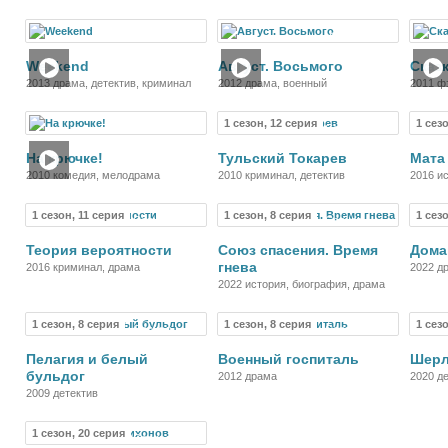
Фильм
Фильм
Weekend
Август. Восьмого
Сказк
2013 драма, детектив, криминал
2012 драма, военный
2011 ф
1 сезон, 12 серия
1 сез
Фильм
Сериал
На крючке!
Тульский Токарев
Мата
2010 комедия, мелодрама
2010 криминал, детектив
2016 и
1 сезон, 11 серия
1 сезон, 8 серия
1 сез
Сериал
Сериал
Теория вероятности
Союз спасения. Время
Дома
гнева
2016 криминал, драма
2022 д
2022 история, биография, драма
1 сезон, 8 серия
1 сезон, 8 серия
1 сез
Сериал
Сериал
Пелагия и белый
Военный госпиталь
Шерл
бульдог
2012 драма
2020 де
приклю
2009 детектив
1 сезон, 20 серия
Сериал