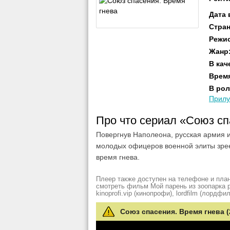
Дата
Стра
Режи
Жанр
В кач
Врем
В рол
Прил
Про что сериал «Союз с
Повергнув Наполеона, русская армия и
молодых офицеров военной элиты зрее
время гнева.
Плеер также доступен на телефоне и план
смотреть фильм Мой парень из зоопарка рез
kinoprofi.vip (кинопрофи), lordfilm (лордфил
Союз спасения. Время гнева (