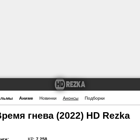
ильмы
Аниме
Новинки
Анонсы
Подборки
ремя гнева (2022) HD Rezka
нги
:
KP:
7.258