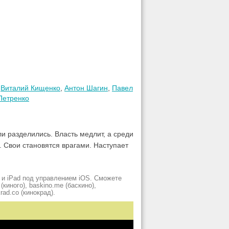
,
Виталий Кищенко
,
Антон Шагин
,
Павел
Петренко
и разделились. Власть медлит, а cреди
 Свои становятся врагами. Наступает
 и iPad под управлением iOS. Сможете
киного), baskino.me (баскино),
krad.сo (кинокрад).