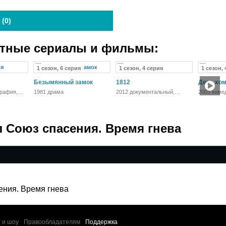
 (
0
)
атные сериалы и фильмы:
1 сезон, 6 серия
1 сезон, 4 серия
1 сезон, 
Безымянный замок
1812
День хо
графия,
1981 драма
2012 документальный,
2003 коме
история
л Союз спасения. Время гнева
ения. Время гнева
 и шоу
Правообладателям
Поддержка