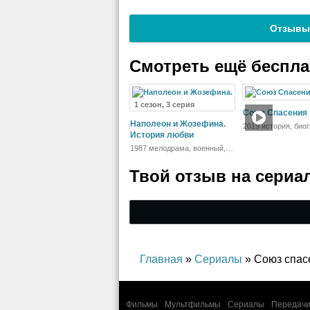
Отзывы
Смотреть ещё беспл
1 сезон, 3 серия
Союз Спасения
Наполеон и Жозефина.
2019 история, био
История любви
драма
1987 мелодрама, военный,
история
Твой отзыв на
сериа
Главная
»
Сериалы
» Союз спас
Фильмы
Мультфильмы
Сериалы
Передачи