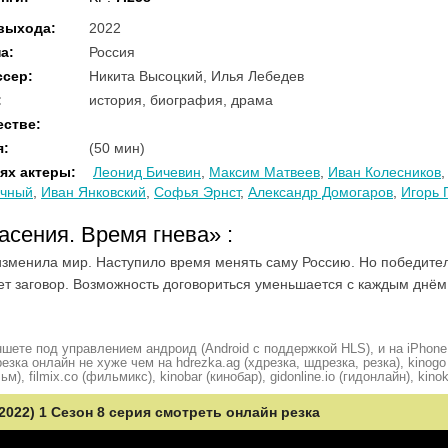
 выхода
:
2022
на
:
Россия
ссер
:
Никита Высоцкий, Илья Лебедев
:
история, биография, драма
естве
:
я
:
(50 мин)
ях актеры
:
Леонид Бичевин
,
Максим Матвеев
,
Иван Колесников
учный
,
Иван Янковский
,
Софья Эрнст
,
Александр Домогаров
,
Игорь 
пасения. Время гнева»
:
зменила мир. Наступило время менять саму Россию. Но победител
т заговор. Возможность договориться уменьшается с каждым днём.
шете под управлением андроид (Android с поддержкой HLS), и на iPhone
ка онлайн не хуже чем на hdrezka.ag (хдрезка, шдрезка, резка), kinogo (
ьм), filmix.co (фильмикс), kinobar (кинобар), gidonline.io (гидонлайн), kino
2022) 1 Сезон 8 серия смотреть онлайн резка