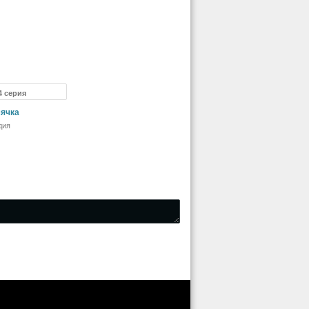
4 серия
мячка
дия