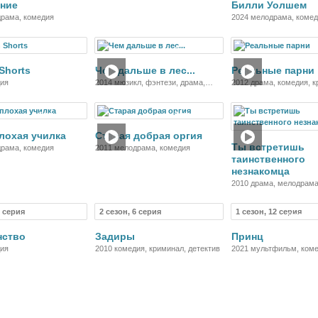
ение
Билли Уолшем
драма, комедия
2024 мелодрама, коме
Фильм
Фильм
Ф
 Shorts
Чем дальше в лес...
Реальные парни
дия
2014 мюзикл, фэнтези, драма,
2012 драма, комедия, 
комедия, приключения
Фильм
Фильм
Ф
лохая училка
Старая добрая оргия
Ты встретишь
драма, комедия
2011 мелодрама, комедия
таинственного
незнакомца
2010 драма, мелодрама
7 серия
2 сезон, 6 серия
1 сезон, 12 серия
Сериал
Сериал
Мультсе
нство
Задиры
Принц
дия
2010 комедия, криминал, детектив
2021 мультфильм, ком