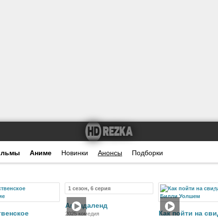
ильмы
Аниме
Новинки
Анонсы
Подборки
1 сезон, 6 серия
Фильм
Сериал
Ф
Амандаленд
твенское
Как пойти на сви
2025 комедия