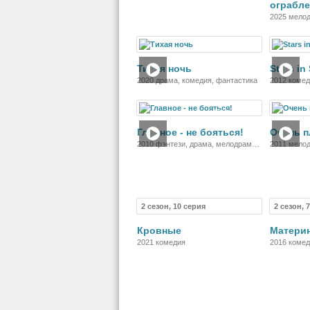
ограбл
2025 мело
Фильм
Тихая ночь
Stars in
2020 драма, комедия, фантастика
2012 коме
Фильм
Главное - не бояться!
Очень п
2010 фэнтези, драма, мелодрама,
2011 мело
комедия
2 сезон, 10 серия
2 сезон, 
Сериал
Кровные
Матери
2021 комедия
2016 коме