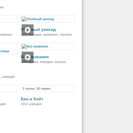
дия
ильм
Фильм
Убойный уикенд
криминал
2012 комедия, криминал, триллер
ильм
Фильм
Без названия
2009 драма, комедия, музыка
, комедия
1 сезон, 16 серия
риал
Сериал
Бен и Кейт
едия
2012 комедия