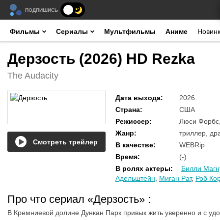
ПОДПИШИСЬ
Фильмы
Сериалы
Мультфильмы
Аниме
Новин
Дерзость (2026) HD Rezka
The Audacity
Дата выхода
:
2026
Страна
:
США
Режиссер
:
Люси Форбс,
Жанр
:
триллер, др
Смотреть трейлер
В качестве
:
WEBRip
Время
:
(-)
В ролях актеры
:
Билли Магн
Адельштейн
,
Миган Рат
,
Роб Ко
Про что сериал «Дерзость»
:
В Кремниевой долине Дункан Парк привык жить уверенно и с уд