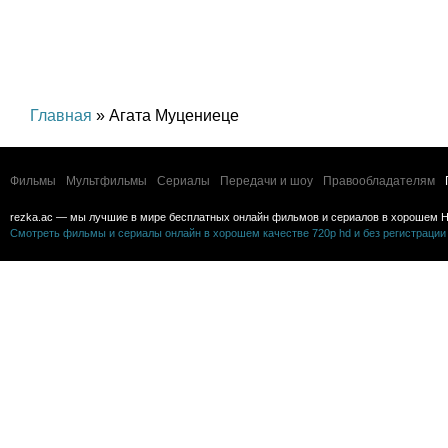
Главная
» Агата Муцениеце
Фильмы
Мультфильмы
Сериалы
Передачи и шоу
Правообладателям
rezka.ac — мы лучшие в мире бесплатных онлайн фильмов и сериалов в хорошем H
Смотреть фильмы и сериалы онлайн в хорошем качестве 720p hd и без регистрации