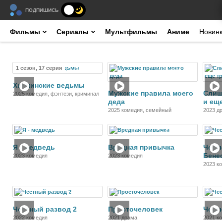
ПОДПИШИСЬ
Фильмы
Сериалы
Мультфильмы
Аниме
Новин
1 сезон, 17 серия
Сериал
Фильм
Химкинские ведьмы
Мужские правила моего
Слиш
2025 комедия, фэнтези, криминал
деда
и ещ
2025 комедия, семейный
2023 д
Фильм
Фильм
Я - медведь
Вредная привычка
Чест
Бене
2023 комедия
2023 комедия
2023 к
Фильм
Фильм
Честный развод 2
Просточеловек
Чест
2022 комедия
2021 драма
2021 к