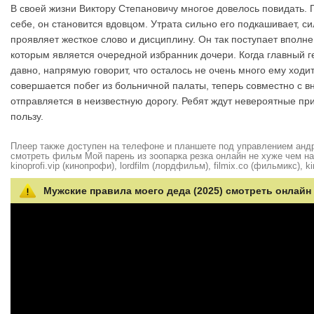
В своей жизни Виктору Степановичу многое довелось повидать. 
себе, он становится вдовцом. Утрата сильно его подкашивает, 
проявляет жесткое слово и дисциплину. Он так поступает вполн
которым является очередной избранник дочери. Когда главный г
давно, напрямую говорит, что осталось не очень много ему ход
совершается побег из больничной палаты, теперь совместно с в
отправляется в неизвестную дорогу. Ребят ждут невероятные пр
пользу.
Плеер также доступен на телефоне и планшете под управлением андро
смотреть фильм Мой парень из зоопарка резка онлайн не хуже чем на hd
kinoprofi.vip (кинопрофи), lordfilm (лордфильм), filmix.co (фильмикс), ki
Мужские правила моего деда (2025) смотреть онлайн