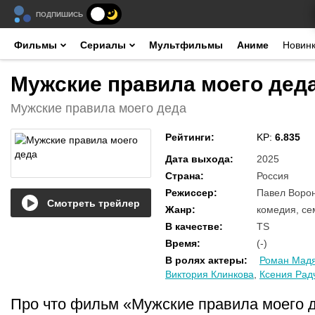
ПОДПИШИСЬ
Фильмы
Сериалы
Мультфильмы
Аниме
Новин
Мужские правила моего деда
Мужские правила моего деда
Рейтинги
:
KP:
6.835
Дата выхода
:
2025
Страна
:
Россия
Режиссер
:
Павел Воро
Смотреть трейлер
Жанр
:
комедия, с
В качестве
:
TS
Время
:
(-)
В ролях актеры
:
Роман Мад
Виктория Клинкова
,
Ксения Рад
Про что фильм «Мужские правила моего 