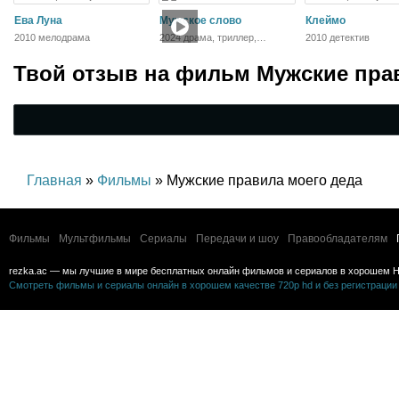
Ева Луна
Мужское слово
Клеймо
2010 мелодрама
2024 драма, триллер,
2010 детектив
криминал
Твой отзыв на
фильм Мужские прав
Главная
»
Фильмы
» Мужские правила моего деда
Фильмы
Мультфильмы
Сериалы
Передачи и шоу
Правообладателям
rezka.ac — мы лучшие в мире бесплатных онлайн фильмов и сериалов в хорошем H
Смотреть фильмы и сериалы онлайн в хорошем качестве 720p hd и без регистрации