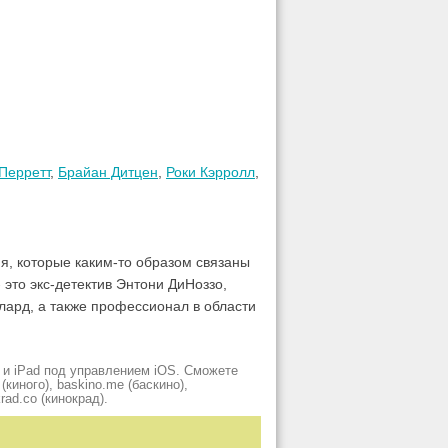
Перретт
,
Брайан Дитцен
,
Роки Кэрролл
,
я, которые каким-то образом связаны
 это экс-детектив Энтони ДиНоззо,
лард, а также профессионал в области
 и iPad под управлением iOS. Сможете
киного), baskino.me (баскино),
krad.сo (кинокрад).