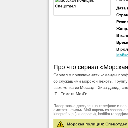
Дата
Стра
Режи
Жанр
В кач
Врем
В рол
Майкл
Про что сериал «Морска
Сериал о приключениях команды профе
со служащими морской пехоты. Группу 
выхоженка из Моссад - Зива Давид, сп
IT - Тимоти МакГи.
Плеер также доступен на телефоне и план
смотреть фильм Мой парень из зоопарка рез
kinoprofi.vip (кинопрофи), lordfilm (лордфил
Морская полиция: Спецотдел 