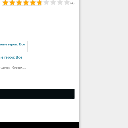
(
4
)
е герои: Все
тфильм, боевик,
медия