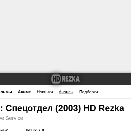
ильмы
Аниме
Новинки
Анонсы
Подборки
: Спецотдел (2003) HD Rezka
ve Service
нги
:
IMDb:
7.8