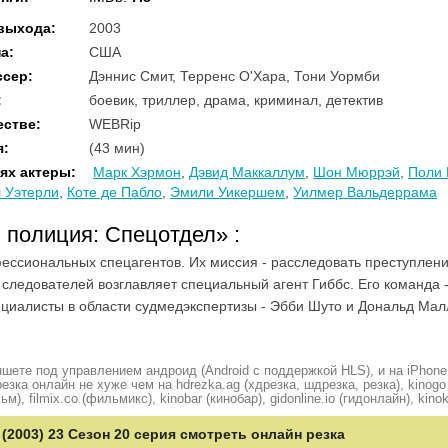
 выхода
:
2003
на
:
США
ссер
:
Дэннис Смит, Терренс О'Хара, Тони Уормби
:
боевик, триллер, драма, криминал, детектив
естве
:
WEBRip
я
:
(43 мин)
ях актеры
:
Марк Хэрмон
,
Дэвид Маккаллум
,
Шон Мюррэй
,
Поли 
 Уэтерли
,
Коте де Пабло
,
Эмили Уикершем
,
Уилмер Вальдеррама
я полиция: Спецотдел»
:
ссиональных спецагентов. Их миссия - расследовать преступлени
следователей возглавляет специальный агент Гиббс. Его команда -
ециалисты в области судмедэкспертизы - Эбби Шуто и Дональд Мал
шете под управлением андроид (Android с поддержкой HLS), и на iPhone
ка онлайн не хуже чем на hdrezka.ag (хдрезка, шдрезка, резка), kinogo (
ьм), filmix.co (фильмикс), kinobar (кинобар), gidonline.io (гидонлайн), kino
(2003) 23 Сезон 20 серия смотреть онлайн резка