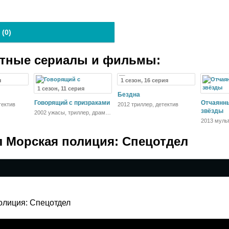
 (
0
)
атные сериалы и фильмы:
я
1 сезон, 16 серия
1 сезон, 11 серия
Бездна
Говорящий с призраками
Отчаянны
тектив
2012 триллер, детектив
звёзды
2002 ужасы, триллер, драма,
криминал, детектив
2013 муль
драма, ко
л Морская полиция: Спецотдел
олиция: Спецотдел