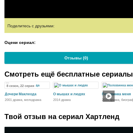
Поделитесь с друзьями:
Оцени сериал:
Отзывы (
0
)
Смотреть ещё бесплатные сериал
8 сезон, 22 серия
Дочери Маклеода
О мышах и людях
Половинка меня
2001 драма, мелодрама
2014 драма
2020 драма, биогра
спорт
Твой отзыв на
сериал Хартленд