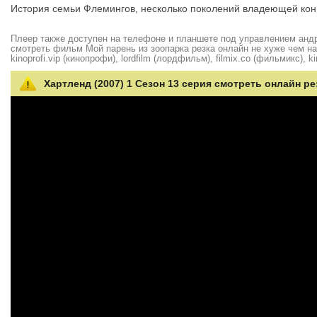
История семьи Флемингов, несколько поколений владеющей кон
Плеер также доступен на телефоне и планшете под управлением андро
смотреть фильм Мой парень из зоопарка резка онлайн не хуже чем на hd
kinoprofi.vip (кинопрофи), lordfilm (лордфильм), filmix.co (фильмикс), ki
Хартленд (2007) 1 Сезон 13 серия смотреть онлайн ре