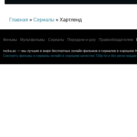
Главная
»
Сериалы
» Хартленд
Фильмы
Мультфильмы
Сериалы
Передачи и шоу
Правообладателям
rezka.ac — мы лучшие в мире бесплатных онлайн фильмов и сериалов в хорошем H
Смотреть фильмы и сериалы онлайн в хорошем качестве 720p hd и без регистрации