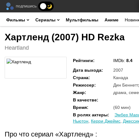
ПОДПИШИСЬ
Фильмы
Сериалы
Мультфильмы
Аниме
Новин
Хартленд (2007) HD Rezka
Heartland
Рейтинги
:
IMDb:
8.4
Дата выхода
:
2007
Страна
:
Канада
Режиссер
:
Дин Беннетт
Жанр
:
драма, сем
В качестве
:
Время
:
(60 мин)
В ролях актеры
:
Эмбер Мар
Ньютон
,
Керри Джеймс
,
Джесси
Про что сериал «Хартленд»
: