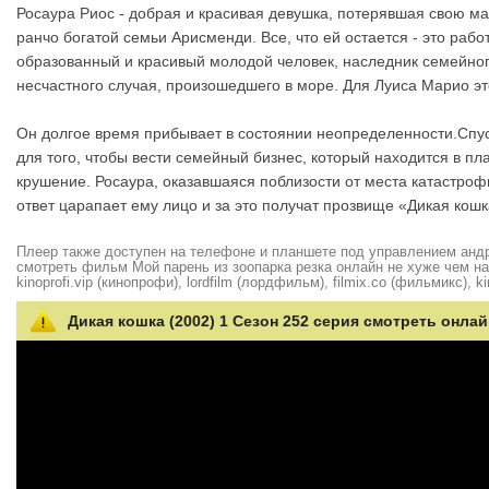
Росаура Риос - добрая и красивая девушка, потерявшая свою ма
ранчо богатой семьи Арисменди. Все, что ей остается - это раб
образованный и красивый молодой человек, наследник семейного
несчастного случая, произошедшего в море. Для Луиса Марио эт
Он долгое время прибывает в состоянии неопределенности.Спус
для того, чтобы вести семейный бизнес, который находится в п
крушение. Росаура, оказавшаяся поблизости от места катастрофы
ответ царапает ему лицо и за это получат прозвище «Дикая кошк
Плеер также доступен на телефоне и планшете под управлением андро
смотреть фильм Мой парень из зоопарка резка онлайн не хуже чем на hd
kinoprofi.vip (кинопрофи), lordfilm (лордфильм), filmix.co (фильмикс), ki
Дикая кошка (2002) 1 Сезон 252 серия смотреть онлай