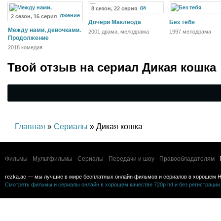
8 сезон, 22 серия
2 сезон, 16 серия
Дочери Маклеода
Без тебя
Между нами, девочками.
2001 драма, мелодрама
1997 мелодрама
Продолжение
2018 комедия
Твой отзыв на
сериал Дикая кошка
Главная
»
Сериалы
» Дикая кошка
Фильмы
Мультфильмы
Сериалы
Передачи и шоу
Правообладателям
rezka.ac — мы лучшие в мире бесплатных онлайн фильмов и сериалов в хорошем H
Смотреть фильмы и сериалы онлайн в хорошем качестве 720p hd и без регистрации