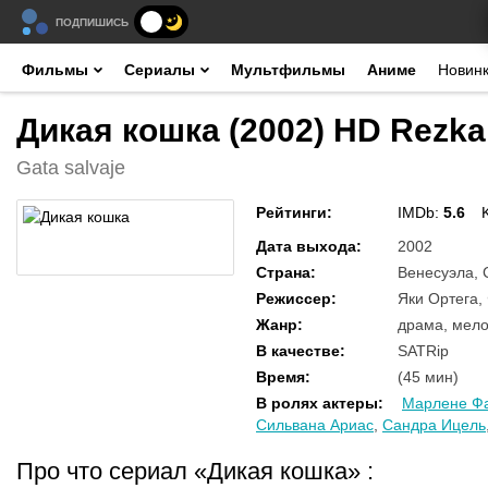
ПОДПИШИСЬ
Фильмы
Сериалы
Мультфильмы
Аниме
Новин
Дикая кошка (2002) HD Rezka
Gata salvaje
Рейтинги
:
IMDb:
5.6
Дата выхода
:
2002
Страна
:
Венесуэла,
Режиссер
:
Яки Ортега,
Жанр
:
драма, мел
В качестве
:
SATRip
Время
:
(45 мин)
В ролях актеры
:
Марлене Ф
Сильвана Ариас
,
Сандра Ицель
Про что сериал «Дикая кошка»
: