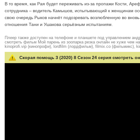
В то время, как Рая будет переживать из-за пропажи Кости, Ареф
сотрудника – водитель Камышов, испытывающий к женщинам особ
свою очередь Рыков начнёт подозревать возлюбленную во вновь
отношения Тани и Ушакова серьёзным испытаниям.
Плеер также доступен на телефоне и планшете под управлением андро
смотреть фильм Мой парень из зоопарка резка онлайн не хуже чем на hd
kinoprofi.vip (кинопрофи), lordfilm (лордфильм), filmix.co (фильмикс), ki
Скорая помощь 3 (2020) 8 Сезон 24 серия смотреть о