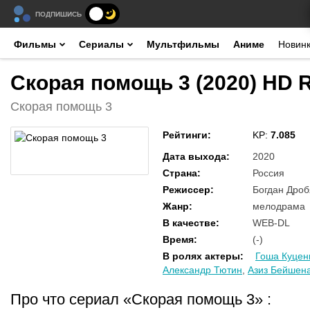
ПОДПИШИСЬ
Фильмы
Сериалы
Мультфильмы
Аниме
Новин
Скорая помощь 3 (2020) HD 
Скорая помощь 3
Рейтинги
:
KP:
7.085
Дата выхода
:
2020
Страна
:
Россия
Режиссер
:
Богдан Дроб
Жанр
:
мелодрама
В качестве
:
WEB-DL
Время
:
(-)
В ролях актеры
:
Гоша Куцен
Александр Тютин
,
Азиз Бейшен
Про что сериал «Скорая помощь 3»
: