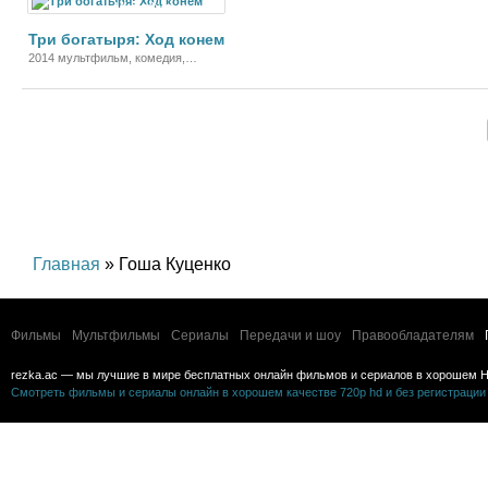
Мультфильм
Три богатыря: Ход конем
2014 мультфильм, комедия,
приключения, фэнтези
Главная
» Гоша Куценко
Фильмы
Мультфильмы
Сериалы
Передачи и шоу
Правообладателям
rezka.ac — мы лучшие в мире бесплатных онлайн фильмов и сериалов в хорошем H
Смотреть фильмы и сериалы онлайн в хорошем качестве 720p hd и без регистрации