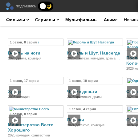
ПОДПИШИСЬ
Фильмы
Сериалы
Мультфильмы
Аниме
Новин
1 сезон, 8 серия
Сериал
Фильм
Встать на ноги
Король и Шут. Навсегда
Посл
2026 драма, комедия
2026 фэнтези, комедия, драма,
Коло
приключения, музыка
2026 к
приклю
1 сезон, 17 серия
1 сезон, 10 серия
Сериал
Сериал
Хутор
Чужие деньги
Один
2025 комедия
2025 криминал, драма
2024 к
1 сезон, 4 серия
Сериал
Сериал
1 сезон, 8 серия
Папаши
Отбр
Министерство Всего
2024 детектив, комедия,
2024 к
Хорошего
мелодрама
2025 комедия, фантастика