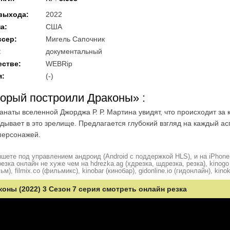
 выхода
:
2022
на
:
США
ссер
:
Мигель Сапочник
:
документальный
естве
:
WEBRip
я
:
(-)
оторый построили Драконы»
:
наты вселенной Джорджа Р. Р. Мартина увидят, что происходит за к
адывает в это зрелище. Предлагается глубокий взгляд на каждый ас
персонажей.
шете под управлением андроид (Android с поддержкой HLS), и на iPhone
ка онлайн не хуже чем на hdrezka.ag (хдрезка, шдрезка, резка), kinogo (
ьм), filmix.co (фильмикс), kinobar (кинобар), gidonline.io (гидонлайн), kino
оны (2022) 3 Сезон 7 серия смотреть онлайн резка