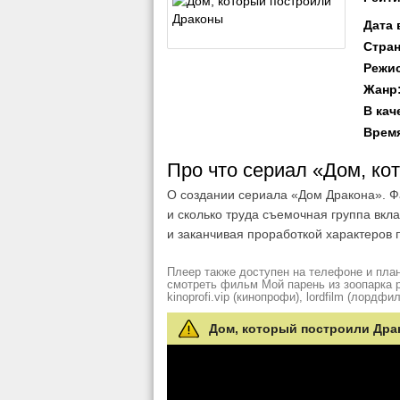
Дата
Стра
Режи
Жанр
В кач
Врем
Про что сериал «Дом, к
О создании сериала «Дом Дракона». Фа
и сколько труда съемочная группа вкл
и заканчивая проработкой характеров 
Плеер также доступен на телефоне и план
смотреть фильм Мой парень из зоопарка рез
kinoprofi.vip (кинопрофи), lordfilm (лордфил
Дом, который построили Драк