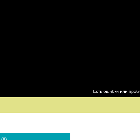
Есть ошибки или про
 (
0
)