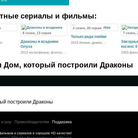
атные сериалы и фильмы:
я
2 сезон, 20 серия
8 сезон, 13 серия
7 сезон,
Только ради любви
Драконы и всадники
Звездный
рт
2015 боевик, драма,
Олуха
криминал
космос 9
2012 мультфильм, фэнтези,
1993 фанта
боевик, драма, приключения,
драма, пр
семейный
л Дом, который построили Драконы
рый построили Драконы
 и шоу
Правообладателям
Поддержка
фильмов и сериалов в хорошем HD качестве!