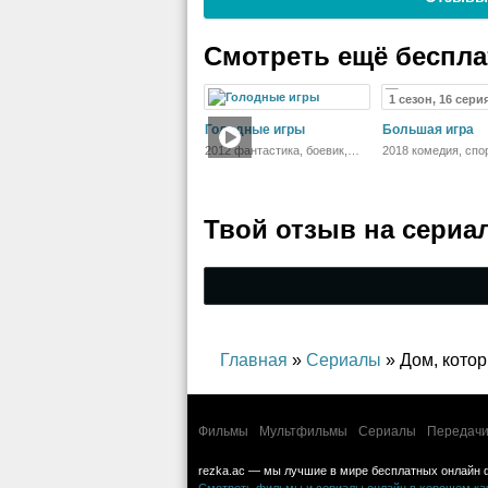
Смотреть ещё беспл
1 сезон, 16 сери
Голодные игры
Большая игра
2012 фантастика, боевик,
2018 комедия, спо
триллер, приключения
Твой отзыв на
сериа
Главная
»
Сериалы
» Дом, кото
Фильмы
Мультфильмы
Сериалы
Передачи
rezka.ac — мы лучшие в мире бесплатных онлайн 