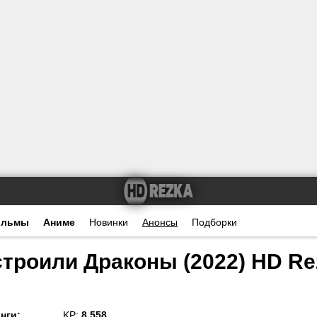
ильмы
Аниме
Новинки
Анонсы
Подборки
строили Драконы (2022) HD Re
нги
:
KP:
8.558