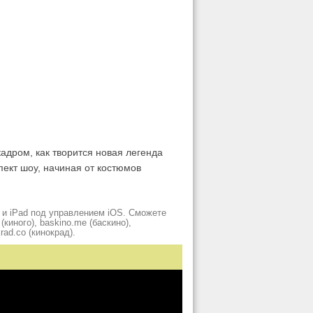
адром, как творится новая легенда
пект шоу, начиная от костюмов
 и iPad под управлением iOS. Сможете
киного), baskino.me (баскино),
krad.сo (кинокрад).