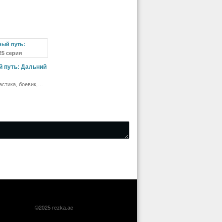
 25 серия
 путь: Дальний
стика, боевик,
иключения
©2025 rezka.ac