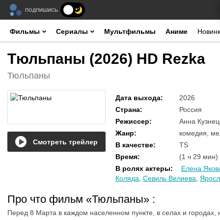
ПОДПИШИСЬ
Фильмы
Сериалы
Мультфильмы
Аниме
Новин
Тюльпаны (2026) HD Rezka
Тюльпаны
Дата выхода
:
2026
Страна
:
Россия
Режиссер
:
Анна Кузнец
Жанр
:
комедия, м
Смотреть трейлер
В качестве
:
TS
Время
:
(1 ч 29 мин)
В ролях актеры
:
Елена Яков
Коляда
,
Севиль Велиева
,
Яросл
Про что фильм «Тюльпаны»
:
Перед 8 Марта в каждом населенном пункте, в селах и городах,