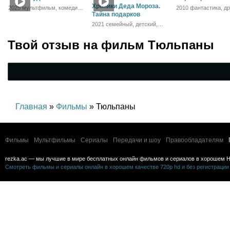
Хроники Деда Мороза.
2025 мультфильм, комедия,
2010 фантастика, д
фантастика
Тайна подарков
комедия
2021 семейный, детский,
приключения, музыка
Твой отзыв на
фильм Тюльпаны
Главная
»
Фильмы
» Тюльпаны
Фильмы
Мультфильмы
Сериалы
Передачи и шоу
Правообладателям
rezka.ac — мы лучшие в мире бесплатных онлайн фильмов и сериалов в хорошем H
Смотреть фильмы и сериалы онлайн в хорошем качестве 720p hd и без регистрации