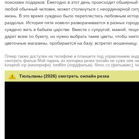
поисками подарков. Ежегодно в этот день происходит обширный
любой обычный человек, может столкнуться с неординарной сит
жизнь. В это время суждено было переплестись любовным истори
раздолья. История пяти новелл разворачивается в разных города
суждено жить в бабьем царстве. Вместе с супругой, мамой, тещ
дарит всем по букету, но нужно выбрать такие цветы, чтобы ник
цветочные магазины, пробирается на базу, встретит мошенницу
Плеер также доступен на телефоне и планшете под управлением андро
смотреть фильм Мой парень из зоопарка резка онлайн не хуже чем на hd
kinoprofi.vip (кинопрофи), lordfilm (лордфильм), filmix.co (фильмикс), ki
Тюльпаны (2026) смотреть онлайн резка