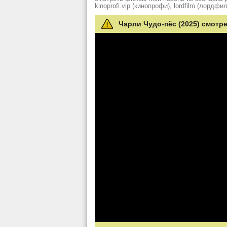
kinoprofi.vip (кинопрофи), lordfilm (лордфил
Чарли Чудо-пёс (2025) смотр