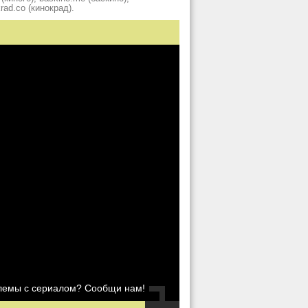
krad.сo (кинокрад).
блемы с сериалом? Сообщи нам!