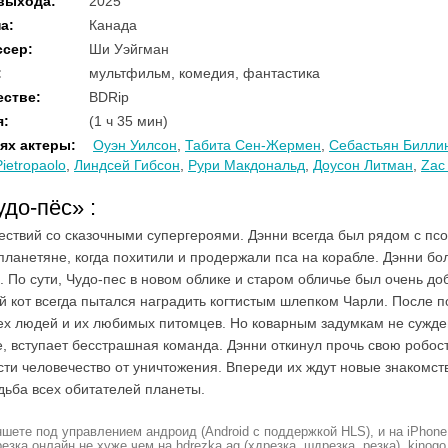
 выхода
:
2025
на
:
Канада
ссер
:
Ши Уэйгман
:
мультфильм, комедия, фантастика
естве
:
BDRip
я
:
(1 ч 35 мин)
ях актеры
:
Оуэн Уилсон
,
Табита Сен-Жермен
,
Себастьян Билли
ietropaolo
,
Линдсей Гибсон
,
Рури Макдональд
,
Доусон Литман
,
Zac
удо-пёс»
:
ествий со сказочными супергероями. Дэнни всегда был рядом с пс
ланетяне, когда похитили и продержали пса на корабле. Дэнни бо
. По сути, Чудо-пес в новом облике и старом обличье был очень доб
ый кот всегда пытался наградить когтистым шлепком Чарли. После
ех людей и их любимых питомцев. Но коварным задумкам не суждено
е, вступает бесстрашная команда. Дэнни откинул прочь свою робост
ти человечество от уничтожения. Впереди их ждут новые знакомств
ьба всех обитателей планеты.
шете под управлением андроид (Android с поддержкой HLS), и на iPhone
ка онлайн не хуже чем на hdrezka.ag (хдрезка, шдрезка, резка), kinogo (