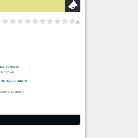
(
0
)
 16 серия
 которая видит
драма, комедия,
 фэнтези