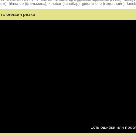
ьм), filmix.co (фильмикс), kinobar (кинобар), gidonline.io (гидонлайн), kino
еть онлайн резка
Есть ошибки или про