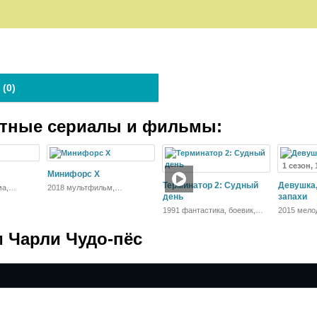
 (
0
)
атные сериалы и фильмы:
1 сезон,
Минифорс X
Терминатор 2: Судный
Девушка,
ма,
2018 мультфильм,
приключения
день
запахи
1991 фантастика, боевик,
2015 мело
триллер
детектив,
 Чарли Чудо-пёс