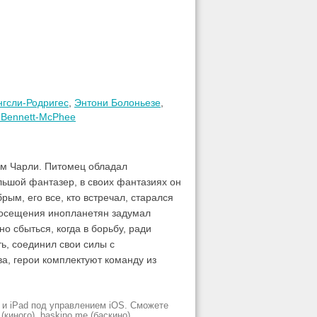
нгсли-Родригес
,
Энтони Болоньезе
,
 Bennett-McPhee
ом Чарли. Питомец обладал
льшой фантазер, в своих фантазиях он
рым, его все, кто встречал, старался
 посещения инопланетян задумал
 сбыться, когда в борьбу, ради
ь, соединил свои силы с
а, герои комплектуют команду из
 и iPad под управлением iOS. Сможете
киного), baskino.me (баскино),