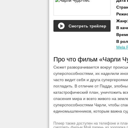
Дата
Стра
Режи
Жанр
Смотреть трейлер
В кач
Врем
В рол
Mela P
Про что фильм «Чарли Ч
Сюжет разворачивается вокруг происш
суперспособностями, их наделили иноп
часто видит себя и друга супергероями
погладить. В отличие от Падди, злобн
катастрофический план, уничтожить вс
спасения мира и всего живого на земл
суперспособностями Чарли, чтобы спас
единомышленников, которым важна суд
Плеер также доступен на телефоне и план
смотреть фильм Мой парень из зоопарка рез