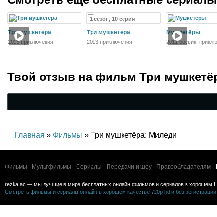
1 сезон, 10 серия
Три мушкетера
Три мушкетера
Мушкетёры
2013 приключения
2013 приключения
2011 боевик, прикл
Твой отзыв на
фильм Три мушкетё
Главная
»
Фильмы
» Три мушкетёра: Миледи
Фильмы
Мультфильмы
Сериалы
Передачи и шоу
Правообладателям
rezka.ac — мы лучшие в мире бесплатных онлайн фильмов и сериалов в хорошем H
Смотреть фильмы и сериалы онлайн в хорошем качестве 720p hd и без регистрации