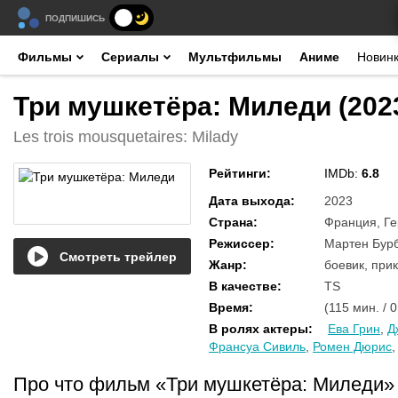
ПОДПИШИСЬ
Фильмы
Сериалы
Мультфильмы
Аниме
Новин
Три мушкетёра: Миледи (202
Les trois mousquetaires: Milady
Рейтинги
:
IMDb:
6.8
Дата выхода
:
2023
Страна
:
Франция, Ге
Режиссер
:
Мартен Бур
Смотреть трейлер
Жанр
:
боевик, при
В качестве
:
TS
Время
:
(115 мин. / 
В ролях актеры
:
Ева Грин
,
Д
Франсуа Сивиль
,
Ромен Дюрис
Про что фильм «Три мушкетёра: Миледи