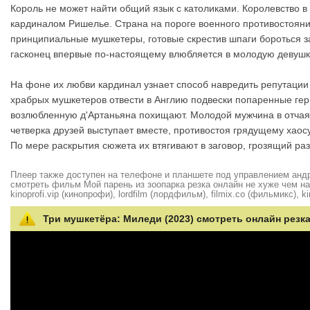
Король не может найти общий язык с католиками. Королевство в
кардиналом Ришелье. Страна на пороге военного противостояни
принципиальные мушкетеры, готовые скрестив шпаги бороться з
гасконец впервые по-настоящему влюбляется в молодую девушку
На фоне их любви кардинал узнает способ навредить репутации 
храбрых мушкетеров отвести в Англию подвески попаренные гер
возлюбленную д'Артаньяна похищают. Молодой мужчина в отчая
четверка друзей выступает вместе, противостоя грядущему хао
По мере раскрытия сюжета их втягивают в заговор, грозящий раз
Плеер также доступен на телефоне и планшете под управлением андро
смотреть фильм Мой парень из зоопарка резка онлайн не хуже чем на hd
kinoprofi.vip (кинопрофи), lordfilm (лордфильм), filmix.co (фильмикс), ki
Три мушкетёра: Миледи (2023) смотреть онлайн резк