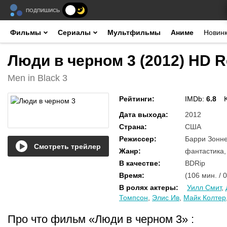
ПОДПИШИСЬ
Фильмы
Сериалы
Мультфильмы
Аниме
Новин
Люди в черном 3 (2012) HD R
Men in Black 3
Рейтинги
:
IMDb:
6.8
Дата выхода
:
2012
Страна
:
США
Режиссер
:
Барри Зонн
Смотреть трейлер
Жанр
:
фантастика,
В качестве
:
BDRip
Время
:
(106 мин. / 
В ролях актеры
:
Уилл Смит
,
Томпсон
,
Элис Ив
,
Майк Колтер
Про что фильм «Люди в черном 3»
: