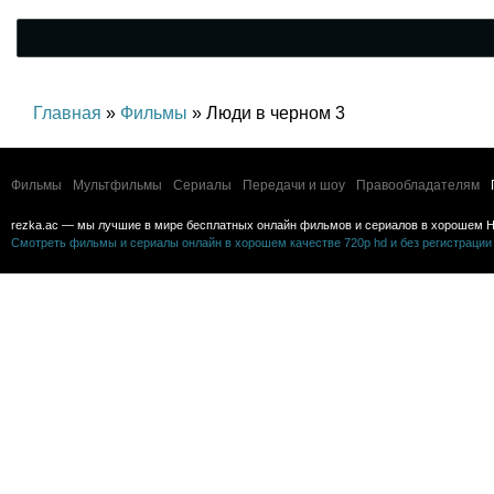
Главная
»
Фильмы
» Люди в черном 3
Фильмы
Мультфильмы
Сериалы
Передачи и шоу
Правообладателям
rezka.ac — мы лучшие в мире бесплатных онлайн фильмов и сериалов в хорошем H
Смотреть фильмы и сериалы онлайн в хорошем качестве 720p hd и без регистрации