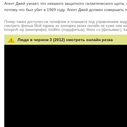
Агент Джей узнает, что никакого защитного галактического щита,
потому что был убит в 1969 году. Агент Джей должен совершить 
Плеер также доступен на телефоне и планшете под управлением андро
смотреть фильм Мой парень из зоопарка резка онлайн не хуже чем на hd
kinoprofi.vip (кинопрофи), lordfilm (лордфильм), filmix.co (фильмикс), ki
Люди в черном 3 (2012) смотреть онлайн резка