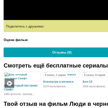
Поделитесь с друзьями:
Оцени фильм:
Отзывы (
0
)
Смотреть ещё бесплатные сериал
3 сезон, 7 серия
5 сезон, 9 серия
Клеопатра в космосе
Бен 10
Дом, который построил
2019 мультфильм,
2005 мультфильм,
Свифт
фантастика, боевик,
фантастика, боевик,
комедия, приключения,
приключения, семе
1982 фэнтези, триллер,
семейный
драма, комедия, детектив
Твой отзыв на
фильм Люди в черн