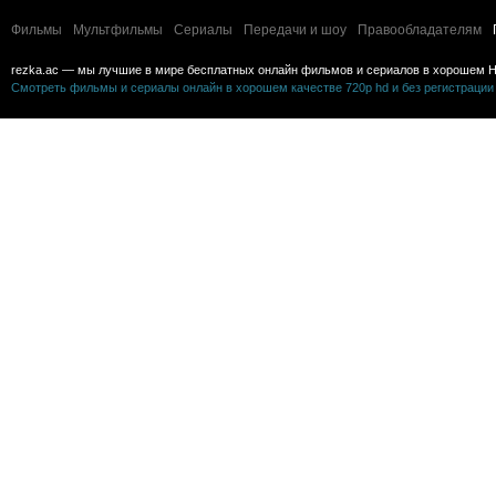
Фильмы
Мультфильмы
Сериалы
Передачи и шоу
Правообладателям
rezka.ac — мы лучшие в мире бесплатных онлайн фильмов и сериалов в хорошем H
Смотреть фильмы и сериалы онлайн в хорошем качестве 720p hd и без регистрации