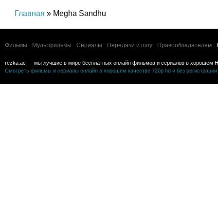
Главная
» Megha Sandhu
Фильмы
Мультфильмы
Сериалы
Передачи и шоу
Правообладателям
rezka.ac — мы лучшие в мире бесплатных онлайн фильмов и сериалов в хорошем H
Смотреть фильмы и сериалы онлайн в хорошем качестве 720p hd и без регистрации