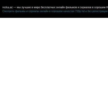
rezka.ac — мы лучшие в мире бесплатных онлайн фильмов и сериалов в хорошем H
Смотреть фильмы и сериалы онлайн в хорошем качестве 720p hd и без регистрации