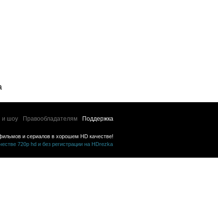
a
 и шоу
Правообладателям
Поддержка
фильмов и сериалов в хорошем HD качестве!
стве 720p hd и без регистрации на HDrezka