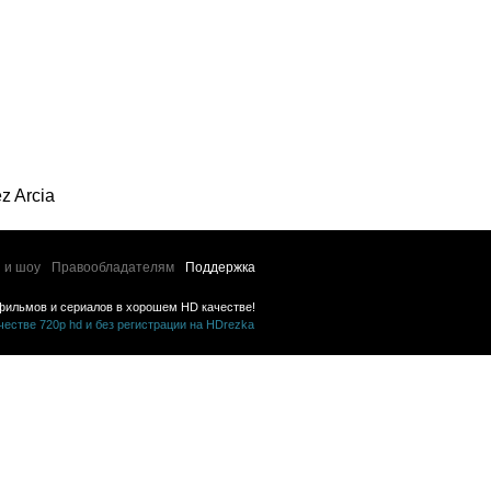
z Arcia
 и шоу
Правообладателям
Поддержка
фильмов и сериалов в хорошем HD качестве!
стве 720p hd и без регистрации на HDrezka