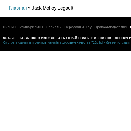
Главная
» Jack Molloy Legault
Фильмы
Мультфильмы
Сериалы
Передачи и шоу
Правообладателям
rezka.ac — мы лучшие в мире бесплатных онлайн фильмов и сериалов в хорошем H
Смотреть фильмы и сериалы онлайн в хорошем качестве 720p hd и без регистрации