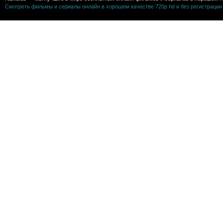
Смотреть фильмы и сериалы онлайн в хорошем качестве 720p hd и без регистрации