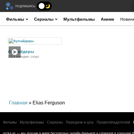
ПОДПИШИСЬ
Фильмы
Сериалы
Мультфильмы
Аниме
Новин
Фильм
Аутсайдеры
2024 комедия, спорт
Главная
» Elias Ferguson
Фильмы
Мультфильмы
Сериалы
Передачи и шоу
Правообладателям
rezka.ac — мы лучшие в мире бесплатных онлайн фильмов и сериалов в хорошем H