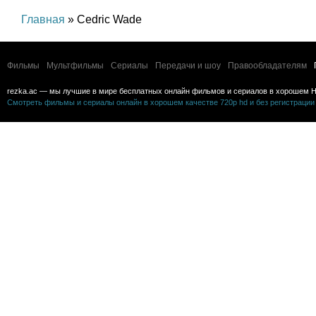
Главная
» Cedric Wade
Фильмы
Мультфильмы
Сериалы
Передачи и шоу
Правообладателям
rezka.ac — мы лучшие в мире бесплатных онлайн фильмов и сериалов в хорошем H
Смотреть фильмы и сериалы онлайн в хорошем качестве 720p hd и без регистрации