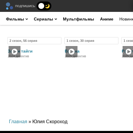
ПОДПИШИСЬ
Фильмы
Сериалы
Мультфильмы
Аниме
Новин
2 сезон, 56 серия
1 сезон, 30 серия
1 сез
Сериал
Сериал
Закон тайги
Васька
Раск
2024 детектив
2025 детектив
2025 де
трилле
Главная
» Юлия Скороход