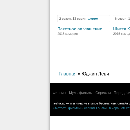
приключен
2 сезон, 13 серия
6 сезон, 
Сериал
Пакетное соглашение
Шиттс 
2013 комедия
2015 коме
Главная
» Юджин Леви
Фильмы
Мультфильмы
Сериалы
Передачи
rezka.ac — мы лучшие в мире бесплатных онлайн 
Смотреть фильмы и сериалы онлайн в хорошем каче