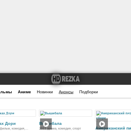
ильмы
Аниме
Новинки
Анонсы
Подборки
Мультфильм
Фильм
Ф
ах Дори
Вышибала
Американский пи
фильм, комедия,
2011 драма, комедия, спорт