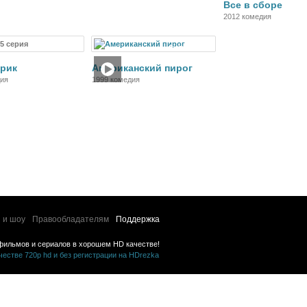
Все в сборе
ия, семейный
2012 комедия
15 серия
Сериал
Фильм
Крик
Американский пирог
дия
1999 комедия
 и шоу
Правообладателям
Поддержка
фильмов и сериалов в хорошем HD качестве!
стве 720p hd и без регистрации на HDrezka