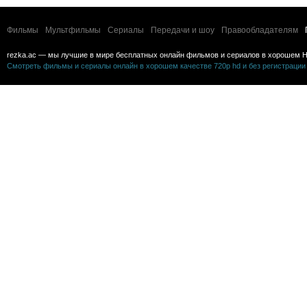
Фильмы
Мультфильмы
Сериалы
Передачи и шоу
Правообладателям
rezka.ac — мы лучшие в мире бесплатных онлайн фильмов и сериалов в хорошем H
Смотреть фильмы и сериалы онлайн в хорошем качестве 720p hd и без регистрации