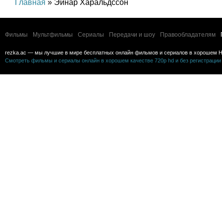
Главная
» Эйнар Харальдссон
Фильмы
Мультфильмы
Сериалы
Передачи и шоу
Правообладателям
rezka.ac — мы лучшие в мире бесплатных онлайн фильмов и сериалов в хорошем H
Смотреть фильмы и сериалы онлайн в хорошем качестве 720p hd и без регистрации