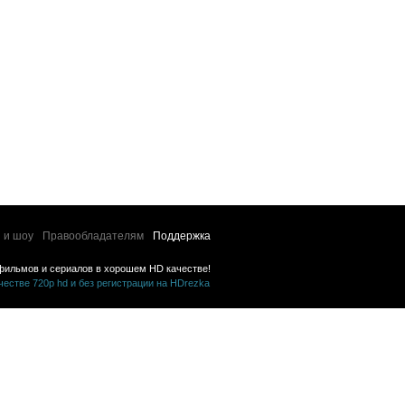
 и шоу
Правообладателям
Поддержка
фильмов и сериалов в хорошем HD качестве!
стве 720p hd и без регистрации на HDrezka