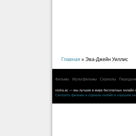
криминал, детектив, приключения
Главная
» Эва-Джейн Уиллис
Фильмы
Мультфильмы
Сериалы
Передачи
rezka.ac — мы лучшие в мире бесплатных онлайн 
Смотреть фильмы и сериалы онлайн в хорошем каче