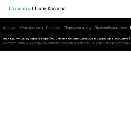
Главная
» Шэнли Касвелл
Фильмы
Мультфильмы
Сериалы
Передачи и шоу
Правообладателям
rezka.ac — мы лучшие в мире бесплатных онлайн фильмов и сериалов в хорошем H
Смотреть фильмы и сериалы онлайн в хорошем качестве 720p hd и без регистрации