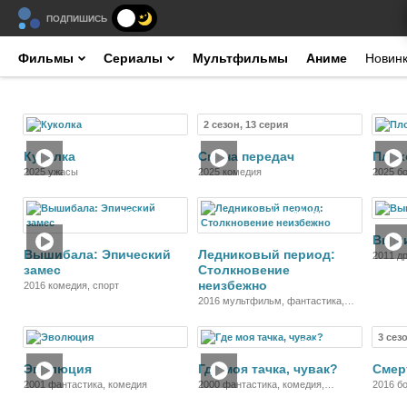
ПОДПИШИСЬ
Фильмы
Сериалы
Мультфильмы
Аниме
Новин
2 сезон, 13 серия
Фильм
Сериал
Куколка
Смена передач
Плох
2025 ужасы
2025 комедия
2025 бо
кримин
Фильм
Мультфильм
Выш
Вышибала: Эпический
Ледниковый период:
2011 д
замес
Столкновение
неизбежно
2016 комедия, спорт
2016 мультфильм, фантастика,
комедия, приключения, семейный
3 сез
Фильм
Фильм
Эволюция
Где моя тачка, чувак?
Смер
2001 фантастика, комедия
2000 фантастика, комедия,
2016 бо
детектив
комеди