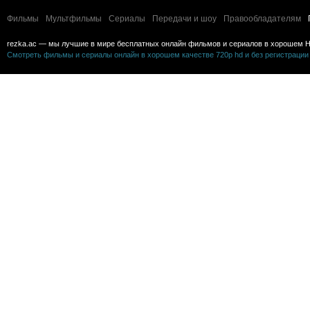
Фильмы
Мультфильмы
Сериалы
Передачи и шоу
Правообладателям
rezka.ac — мы лучшие в мире бесплатных онлайн фильмов и сериалов в хорошем H
Смотреть фильмы и сериалы онлайн в хорошем качестве 720p hd и без регистрации