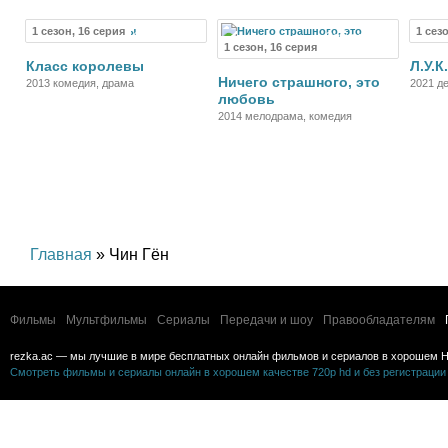
1 сезон, 16 серия
1 сез
Сериал
Сериал
1 сезон, 16 серия
Класс королевы
Л.У.К
Ничего страшного, это
2013 комедия, драма
2021 де
любовь
2014 мелодрама, комедия
Главная
» Чин Гён
Фильмы
Мультфильмы
Сериалы
Передачи и шоу
Правообладателям
rezka.ac — мы лучшие в мире бесплатных онлайн фильмов и сериалов в хорошем H
Смотреть фильмы и сериалы онлайн в хорошем качестве 720p hd и без регистрации