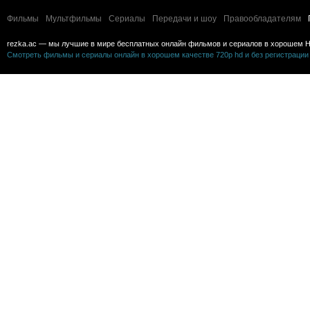
Фильмы
Мультфильмы
Сериалы
Передачи и шоу
Правообладателям
rezka.ac — мы лучшие в мире бесплатных онлайн фильмов и сериалов в хорошем H
Смотреть фильмы и сериалы онлайн в хорошем качестве 720p hd и без регистрации