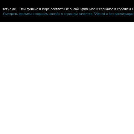
rezka.ac — мы лучшие в мире бесплатных онлайн фильмов и сериалов в хорошем H
Смотреть фильмы и сериалы онлайн в хорошем качестве 720p hd и без регистрации