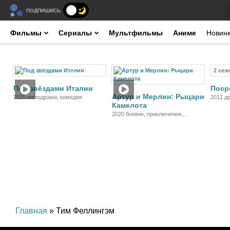
ПОДПИШИСЬ
Фильмы
Сериалы
Мультфильмы
Аниме
Новин
2 сез
Фильм
Фильм
Под звёздами Италии
Поср
Артур и Мерлин: Рыцари
2025 мелодрама, комедия
2011 д
Камелота
2020 боевик, приключения,
история
Главная
» Тим Феллингэм