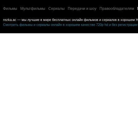
Фильмы
Мультфильмы
Сериалы
Передачи и шоу
Правообладателям
rezka.ac — мы лучшие в мире бесплатных онлайн фильмов и сериалов в хорошем H
Смотреть фильмы и сериалы онлайн в хорошем качестве 720p hd и без регистрации