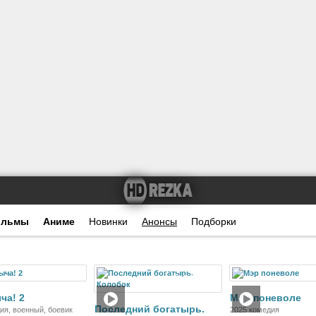
ильмы
Аниме
Новинки
Анонсы
Подборки
Фильм
Фильм
Ф
ча! 2
Мэр поневоле
Последний богатырь.
ия, военный, боевик
2025 комедия