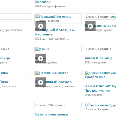
Колобок
2026 комедия, фэнтези,
приключения
1 сезон, 8 серия
Фильм
Сериал
Се
1 сезон, 8 серия
Она такая классн
Последний богатырь.
ия, приключения
2024 комедия, драма
Наследие
2024 фэнтези, комедия,
приключения, семейный
4 серия
1 сезон, 4 серия
Сериал
Фильм
Се
нщица
Джинн
Ангел в сердце
драма
2016 мелодрама
2012 мелодрама
Фильм
Фильм
Лиза
Потерянный остров
О чём говорят м
, биография
2019 драма, триллер, детектив
Продолжение
2018 комедия
1 сезон, 110 серия
Фильм
Сериал
Се
1 сезон, 2 серия
Свет и тень маяка