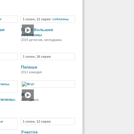
1 сезон, 12 серия
риал
Сериал
ая
Гид и большие
соблазны
2024 детектив, мелодрама
1 сезон, 16 серия
риал
Сериал
Папаши
2011 комедия
Фильм
Жги!
ужчины.
2017 драма
1 сезон, 12 серия
риал
Сериал
Участок