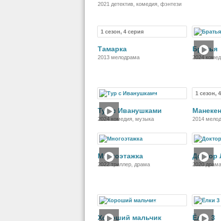
2021 детектив, комедия, фэнтези
1 сезон, 4 серия
Сериал
Тамарка
Братья
2013 мелодрама
2024 комед
1 сезон, 
Фильм
Тур с Иванушками
Манеке
2024 комедия, музыка
2014 мело
Фильм
Многоэтажка
Доктор 
2022 триллер, драма
2020 драма
Фильм
Хороший мальчик
Ёлки 3