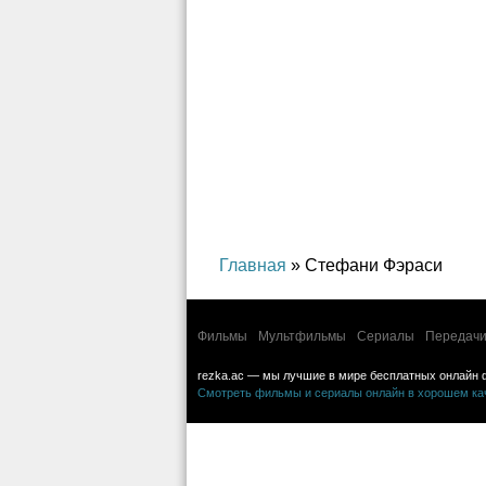
Главная
» Стефани Фэраси
Фильмы
Мультфильмы
Сериалы
Передачи
rezka.ac — мы лучшие в мире бесплатных онлайн 
Смотреть фильмы и сериалы онлайн в хорошем каче