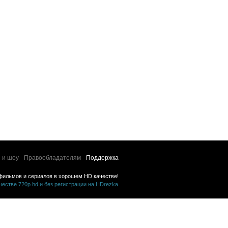
 и шоу
Правообладателям
Поддержка
фильмов и сериалов в хорошем HD качестве!
стве 720p hd и без регистрации на HDrezka