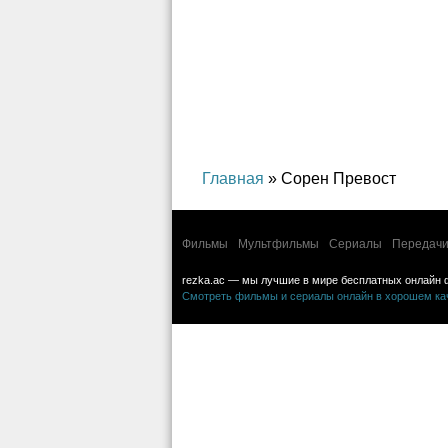
Главная
» Сорен Превост
Фильмы
Мультфильмы
Сериалы
Передачи
rezka.ac — мы лучшие в мире бесплатных онлайн 
Смотреть фильмы и сериалы онлайн в хорошем каче