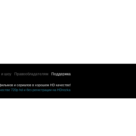
 и шоу
Правообладателям
Поддержка
фильмов и сериалов в хорошем HD качестве!
стве 720p hd и без регистрации на HDrezka