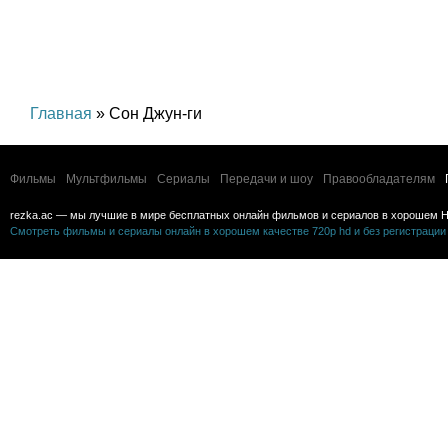
Главная
» Сон Джун-ги
Фильмы
Мультфильмы
Сериалы
Передачи и шоу
Правообладателям
rezka.ac — мы лучшие в мире бесплатных онлайн фильмов и сериалов в хорошем H
Смотреть фильмы и сериалы онлайн в хорошем качестве 720p hd и без регистрации