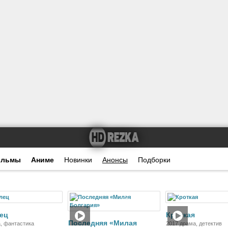
ильмы
Аниме
Новинки
Анонсы
Подборки
Фильм
Фильм
Ф
ец
Кроткая
Последняя «Милая
, фантастика
2017 драма, детектив