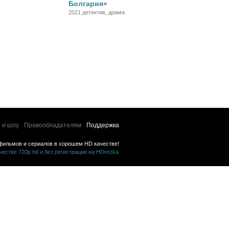
Болгария»
2021 детектив, драма
 и шоу
Правообладателям
Поддержка
фильмов и сериалов в хорошем HD качестве!
стве 720p hd и без регистрации на HDrezka